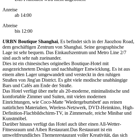
Anreise
ab 14:00
Abreise
bis 12:00
U
RBN Boutique Shanghai
, Es befindet sich in der Jiaozhou Road,
dem geschäftigen Zentrum von Shanghai. Seine geographische
Lage ist sehr bequem. Das Einkaufszentrum und Metro Line 2/7
sind auch sehr nah zueinander.
Dies ist ein chinesisches originelles Boutique-Hotel mit
ausgezeichnetem Design und nachhaltiger Entwicklung. Es ist aus
einem alten Lager umgewandelt und versteckt in den ruhigen
Straßen von Jing'an District. Es gibt viele modische unabhängige
Bars und Cafés am Ende der Straße.
Das Hotel verfügt über mehr als 20-moderne, minimalistische und
komfortable Zimmer und Suiten, mit vielen modernen
Einrichtungen, wie Coco-Matte 'Wiedergeburtsbett' aus reinen
natürlichen Materialien, Wireless-Netzwerk, DVD-Heimkino, High-
Definition-Flachbildschirm-TV, in Zimmersafe, reiche Minibar und
Kunstmöbel.
Darüber hinaus verfügt das Hotel auch über einen All-Wetter-
Fitnessraum und Aiben Restaurant.Das Restaurant ist ein
umweltfreundliches Themenrestaurant voller Kreativität, das sich