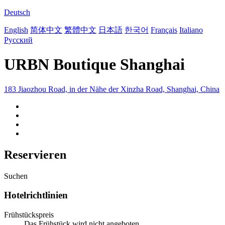
Deutsch
English
简体中文
繁體中文
日本語
한국어
Français
Italiano
Русский
URBN Boutique Shanghai
183 Jiaozhou Road, in der Nähe der Xinzha Road, Shanghai, China
Reservieren
Suchen
Hotelrichtlinien
Frühstückspreis
Das Frühstück wird nicht angeboten.