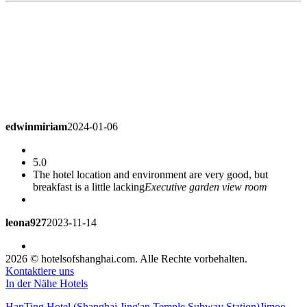
edwinmiriam
2024-01-06
5.0
The hotel location and environment are very good, but
breakfast is a little lacking
Executive garden view room
leona927
2023-11-14
5.0
2026 © hotelsofshanghai.com. Alle Rechte vorbehalten.
Nice hotel, good breakfast.
Courtyard Room
Kontaktiere uns
In der Nähe Hotels
e01622568
2023-11-11
HanTing Hotel (Shanghai Jing'an Temple Subway Station)
Jimoo